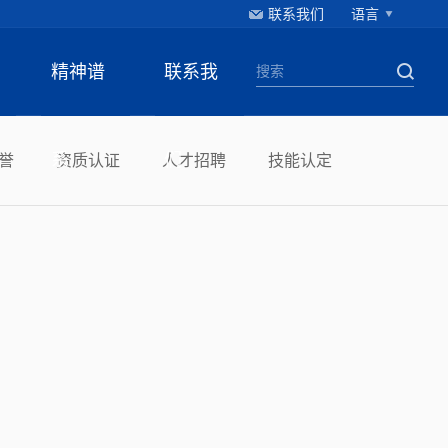
联系我们
语言
精神谱
联系我
系
们
誉
资质认证
人才招聘
技能认定