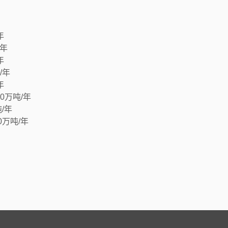
资质认证
年
人才招聘
/年
年
技能认定
/年
年
0万吨/年
/年
0万吨/年