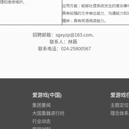
招聘邮箱：sgxyzp@163.com、
联系人：林薇
联系电话：024-25800567
爱游戏(中国)
爱游戏
集团要闻
主题定位
大国重器进行时
理念体系
行业动态