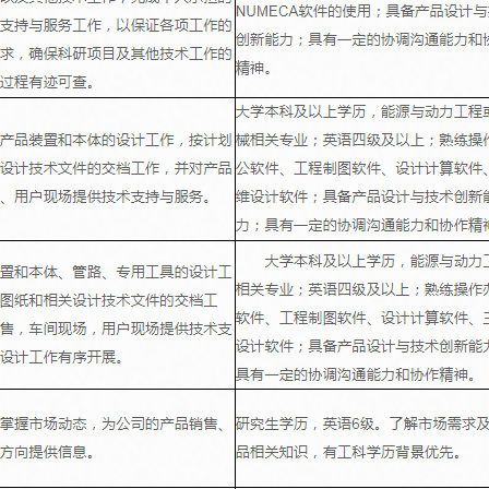
资质认证
人才招聘
技能认定