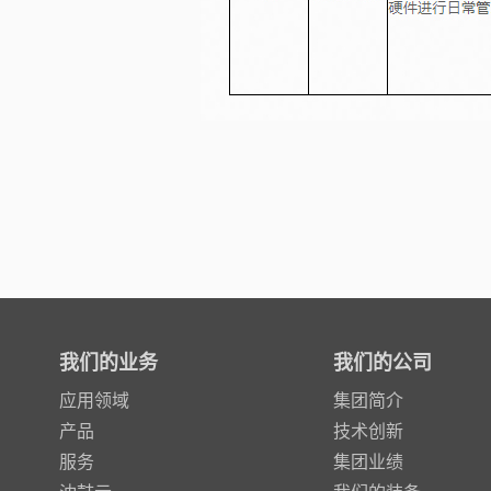
我们的业务
我们的公司
应用领域
集团简介
产品
技术创新
服务
集团业绩