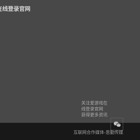
在线登录官网
关注爱游戏在
线登录官网
获得更多资讯
互联网合作媒体-
思勤传媒