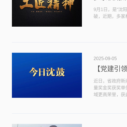
9月1日，是“
破，近期，多家
2025-09-05
【党建引领
近日，省政府新
量奖金奖获奖单
域更高荣誉，获