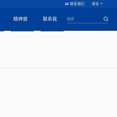
联系我们
语言
精神谱
联系我
系
们